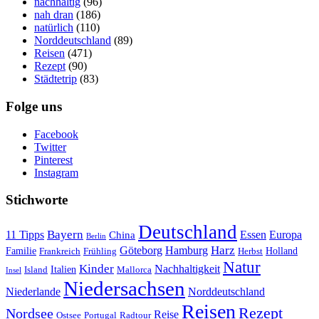
nachhaltig
(96)
nah dran
(186)
natürlich
(110)
Norddeutschland
(89)
Reisen
(471)
Rezept
(90)
Städtetrip
(83)
Folge uns
Facebook
Twitter
Pinterest
Instagram
Stichworte
Deutschland
Bayern
11 Tipps
Essen
Europa
China
Berlin
Harz
Göteborg
Hamburg
Familie
Frankreich
Frühling
Holland
Herbst
Natur
Kinder
Nachhaltigkeit
Island
Italien
Mallorca
Insel
Niedersachsen
Niederlande
Norddeutschland
Reisen
Rezept
Nordsee
Reise
Portugal
Ostsee
Radtour