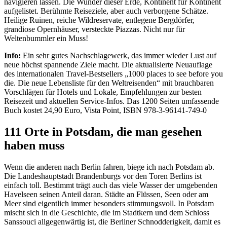
navigieren lassen. Die Wunder dieser Erde, Kontinent für Kontinent
aufgelistet. Berühmte Reiseziele, aber auch verborgene Schätze.
Heilige Ruinen, reiche Wildreservate, entlegene Bergdörfer,
grandiose Opernhäuser, versteckte Piazzas. Nicht nur für
Weltenbummler ein Muss!
Info:
Ein sehr gutes Nachschlagewerk, das immer wieder Lust auf
neue höchst spannende Ziele macht. Die aktualisierte Neuauflage
des internationalen Travel-Bestsellers „1000 places to see before you
die. Die neue Lebensliste für den Weltreisenden“ mit brauchbaren
Vorschlägen für Hotels und Lokale, Empfehlungen zur besten
Reisezeit und aktuellen Service-Infos. Das 1200 Seiten umfassende
Buch kostet 24,90 Euro, Vista Point, ISBN 978-3-96141-749-0
111 Orte in Potsdam, die man gesehen
haben muss
Wenn die anderen nach Berlin fahren, biege ich nach Potsdam ab.
Die Landeshauptstadt Brandenburgs vor den Toren Berlins ist
einfach toll. Bestimmt trägt auch das viele Wasser der umgebenden
Havelseen seinen Anteil daran. Städte an Flüssen, Seen oder am
Meer sind eigentlich immer besonders stimmungsvoll. In Potsdam
mischt sich in die Geschichte, die im Stadtkern und dem Schloss
Sanssouci allgegenwärtig ist, die Berliner Schnodderigkeit, damit es