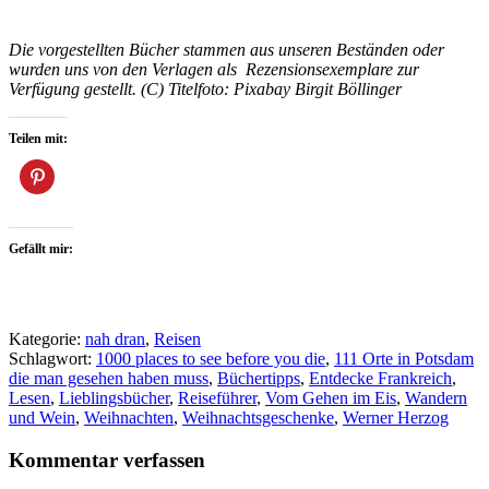
Die vorgestellten Bücher stammen aus unseren Beständen oder
wurden uns von den Verlagen als Rezensionsexemplare zur
Verfügung gestellt. (C) Titelfoto: Pixabay Birgit Böllinger
Teilen mit:
Gefällt mir:
Kategorie:
nah dran
,
Reisen
Schlagwort:
1000 places to see before you die
,
111 Orte in Potsdam
die man gesehen haben muss
,
Büchertipps
,
Entdecke Frankreich
,
Lesen
,
Lieblingsbücher
,
Reiseführer
,
Vom Gehen im Eis
,
Wandern
und Wein
,
Weihnachten
,
Weihnachtsgeschenke
,
Werner Herzog
Kommentar verfassen