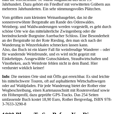
Jahrhundert. Dazu gehört ein Friedhof mit verwitterten Gräbern aus
mehreren Jahrhunderten. Ein sehr stimmungsvolles Plätzchen.
Vom größten zum kleinsten Weinanbaugebiet, das ist die
sonnenverwöhnte Bergstraße am Rande des Odenwaldes.
Weinberg- und Waldwanderungen werden vorgestellt, es geht durch
schöne Orte wie das mittelalterliche Zwingenberg oder die
beeindruckende Burgruine Auerbacher Schloss. Eine Besonderheit
an der Bergstraße ist der Rote Riesling, den man sich nach der
Wanderung in Winzerlokalen schmecken lassen kann.
Also, das Buch ist ein klarer Fall für weinfreudige Wanderer – oder
für wandernde Weinfreunde, und es wird nicht gegeizt mit
Einkehrtipps. Ausgewählte Gutsschänken, Straußwirtschaften und
Vinotheken, auch Weinfeste fehlen nicht in dem Band. Hier
verdurstet wirklich keiner!
Info
: Die meisten Orte sind mit Öffis gut erreichbar. Es sind leichte
bis mittelschwere Touren, oft auf asphaltierten Wirtschaftswegen
oder auf Waldpfaden. Für jede Wanderung bietet der Rother eine
Wegbeschreibung, einen Kartenausschnitt mit Routenverlauf sowie
ein Höhenprofil, dazu geprüfte GPS-Tracks. Das 254 Seiten
umfassende Buch kostet 18,90 Euro, Rother Bergverlag, ISBN 978-
3-7633-3290-8