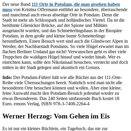
Der neue Band
111 Orte in Potsdam, die man gesehen haben
muss
von Kristina Offermann entführt an besondere, überraschende
und manchmal auch etwas abseitige Orte in Potsdam. Denn die
Stadt ist mehr als Schlosspark und holländisches Viertel. Da ist die
berühmte Glienicker Brücke, auf der Spione und Militärs
ausgetaucht wurden, und das Schmetterlingshaus in der Biospäre
Potsdam, in dem große und kleine bunte Schmetterlinge
herumflattern. Einen Besuch wert sind auch die Glindwoer Alpen in
Werder, der Nachbarstadt Potsdams. So viele Hügel erwartet man im
flachen Berliner Umland gar nicht! Verwunschen geht es über viele
Treppchen die waldigen Hügel hinauf und wieder hinab. Wer es
einrichten kann, sollte den Nikolaisaal besuchen, versteckt und doch
mitten in der Stadt gelegen und akustisch ein Genuss.
Info:
Der Potsdam-Führer hält wie alle Bücher aus der 111-Orte-
Reihe viele Überraschungen bereit. Natürlich wird man nicht alle
besonderen Orte besuchen können und wollen. Aber eine kleine,
feine Auswahl macht den Potsdam-Besuich jedesmal wieder zu
etwas Besonderem. Das 240 Seiten umfassende Buch kostet 18
Euro, emons Verlag, ISBN 978-3-7408-2264-4
Werner Herzog: Vom Gehen im Eis
Es ist nur ein kleines Büchlein, ein Tagebuch, das nie zur