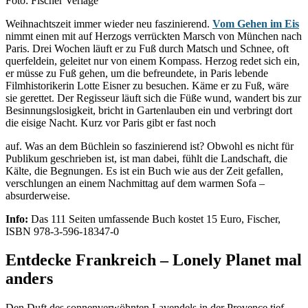
Foto: Fischer Verlage
Weihnachtszeit immer wieder neu faszinierend.
Vom Gehen im Eis
nimmt einen mit auf Herzogs verrückten Marsch von München nach
Paris. Drei Wochen läuft er zu Fuß durch Matsch und Schnee, oft
querfeldein, geleitet nur von einem Kompass. Herzog redet sich ein,
er müsse zu Fuß gehen, um die befreundete, in Paris lebende
Filmhistorikerin Lotte Eisner zu besuchen. Käme er zu Fuß, wäre
sie gerettet. Der Regisseur läuft sich die Füße wund, wandert bis zur
Besinnungslosigkeit, bricht in Gartenlauben ein und verbringt dort
die eisige Nacht. Kurz vor Paris gibt er fast noch
auf. Was an dem Büchlein so faszinierend ist? Obwohl es nicht für
Publikum geschrieben ist, ist man dabei, fühlt die Landschaft, die
Kälte, die Begnungen. Es ist ein Buch wie aus der Zeit gefallen,
verschlungen an einem Nachmittag auf dem warmen Sofa –
absurderweise.
Info:
Das 111 Seiten umfassende Buch kostet 15 Euro, Fischer,
ISBN 978-3-596-18347-0
Entdecke Frankreich – Lonely Planet mal
anders
Den Duft des sonnenverwöhnten Lavendels in der Provence tief