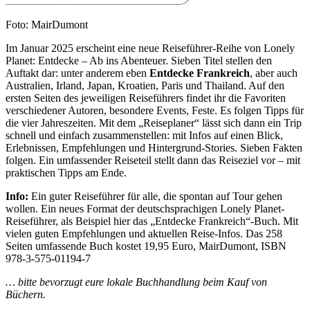
Foto: MairDumont
Im Januar 2025 erscheint eine neue Reiseführer-Reihe von Lonely
Planet: Entdecke – Ab ins Abenteuer. Sieben Titel stellen den
Auftakt dar: unter anderem eben
Entdecke Frankreich
, aber auch
Australien, Irland, Japan, Kroatien, Paris und Thailand. Auf den
ersten Seiten des jeweiligen Reiseführers findet ihr die Favoriten
verschiedener Autoren, besondere Events, Feste. Es folgen Tipps für
die vier Jahreszeiten. Mit dem „Reiseplaner“ lässt sich dann ein Trip
schnell und einfach zusammenstellen: mit Infos auf einen Blick,
Erlebnissen, Empfehlungen und Hintergrund-Stories. Sieben Fakten
folgen. Ein umfassender Reiseteil stellt dann das Reiseziel vor – mit
praktischen Tipps am Ende.
Info:
Ein guter Reiseführer für alle, die spontan auf Tour gehen
wollen. Ein neues Format der deutschsprachigen Lonely Planet-
Reiseführer, als Beispiel hier das „Entdecke Frankreich“-Buch. Mit
vielen guten Empfehlungen und aktuellen Reise-Infos. Das 258
Seiten umfassende Buch kostet 19,95 Euro, MairDumont, ISBN
978-3-575-01194-7
… bitte bevorzugt eure lokale Buchhandlung beim Kauf von
Büchern.