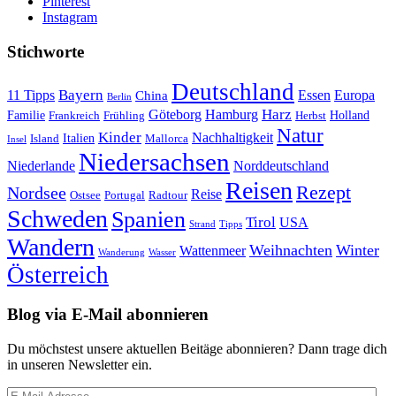
Pinterest
Instagram
Stichworte
Deutschland
Bayern
11 Tipps
Essen
Europa
China
Berlin
Harz
Göteborg
Hamburg
Familie
Frankreich
Frühling
Holland
Herbst
Natur
Kinder
Nachhaltigkeit
Island
Italien
Mallorca
Insel
Niedersachsen
Niederlande
Norddeutschland
Reisen
Rezept
Nordsee
Reise
Portugal
Ostsee
Radtour
Schweden
Spanien
Tirol
USA
Strand
Tipps
Wandern
Weihnachten
Winter
Wattenmeer
Wanderung
Wasser
Österreich
Blog via E-Mail abonnieren
Du möchstest unsere aktuellen Beitäge abonnieren? Dann trage dich
in unseren Newsletter ein.
E-