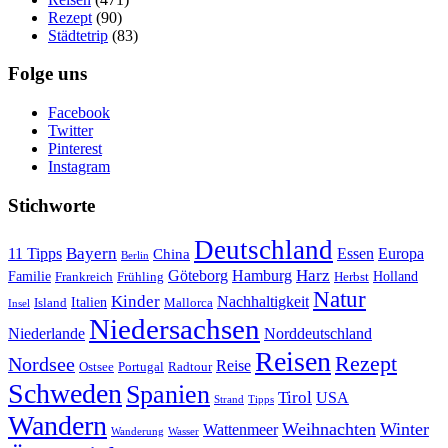
Rezept
(90)
Städtetrip
(83)
Folge uns
Facebook
Twitter
Pinterest
Instagram
Stichworte
Deutschland
Bayern
11 Tipps
Essen
Europa
China
Berlin
Harz
Göteborg
Hamburg
Familie
Frankreich
Frühling
Holland
Herbst
Natur
Kinder
Nachhaltigkeit
Island
Italien
Mallorca
Insel
Niedersachsen
Niederlande
Norddeutschland
Reisen
Rezept
Nordsee
Reise
Portugal
Ostsee
Radtour
Schweden
Spanien
Tirol
USA
Strand
Tipps
Wandern
Weihnachten
Winter
Wattenmeer
Wanderung
Wasser