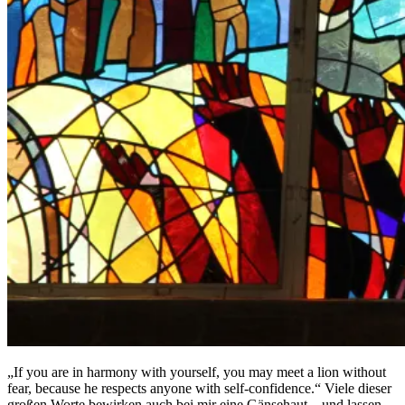
„If you are in harmony with yourself, you may meet a lion without
fear, because he respects anyone with self-confidence.“ Viele dieser
großen Worte bewirken auch bei mir eine Gänsehaut – und lassen