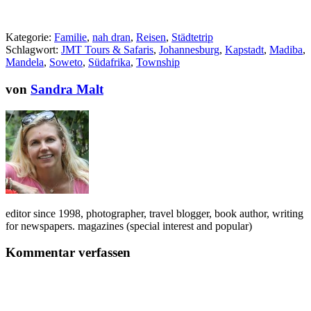
Kategorie:
Familie
,
nah dran
,
Reisen
,
Städtetrip
Schlagwort:
JMT Tours & Safaris
,
Johannesburg
,
Kapstadt
,
Madiba
,
Mandela
,
Soweto
,
Südafrika
,
Township
von
Sandra Malt
editor since 1998, photographer, travel blogger, book author, writing
for newspapers. magazines (special interest and popular)
Kommentar verfassen