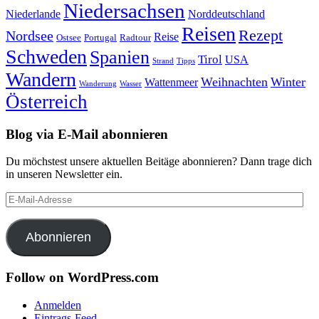
Niedersachsen
Niederlande
Norddeutschland
Reisen
Rezept
Nordsee
Reise
Portugal
Ostsee
Radtour
Schweden
Spanien
Tirol
USA
Strand
Tipps
Wandern
Weihnachten
Winter
Wattenmeer
Wanderung
Wasser
Österreich
Blog via E-Mail abonnieren
Du möchstest unsere aktuellen Beitäge abonnieren? Dann trage dich
in unseren Newsletter ein.
E-
Mail-
Adresse
Abonnieren
Follow on WordPress.com
Anmelden
Eintrags-Feed