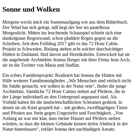
Sonne und Wolken
Morgens weckt mich ein Sonnenaufgang wie aus dem Bilderbuch.
Der Wind hat sich gelegt, still liegt der See im pastellrosa
Morgenlicht. Mitten ins leuchtende Schauspiel schiebt sich eine
dunkelgraue Regenwand, schon pladdert Regen gegen an die
Scheiben. Seit dem Frühling 2017 gibt es das 72 Hour Cabin-
Projekt in Schweden. Bislang stehen acht solcher durchsichtiger
Hütten in Dalsland, fünf davon auf Henriksholm. Entwickelt hat sie
die angehende Architektin Jeanna Berger mit ihrer Firma Jean Arch,
sie ist die Tochter von Maria und Staffan.
Ein echtes Familienprojekt: Realisiert hat Jeanna die Hütten mit
Hilfe weiterer Familienmitglieder. „Wir Menschen sind einfach nicht
für Städte gemacht, wir sollten in der Natur sein“, findet die junge
Architektin. Sämtliche 72 Hour Cabins stehen auf Pfeilern, die in
der Länge individuell an den Untergrund angepasst sind. Als
Vorbild haben ihr die landwirtschaftlichen Scheunen gedient, in
denen sie als Kind gespielt hat – mit großen, zweiflügeligen Türen
und Pfosten aus Stein gegen Ungeziefer und Feuchtigkeit. „Von
Anfang an war mir klar, dass meine Häuser auf Pfeilern stehen
würden, so dass die kleinen Gebäude keinen tiefen Abdruck in der
Natur hinterlassen“, erklärt Jeanna den nachhaltigen Ansatz.