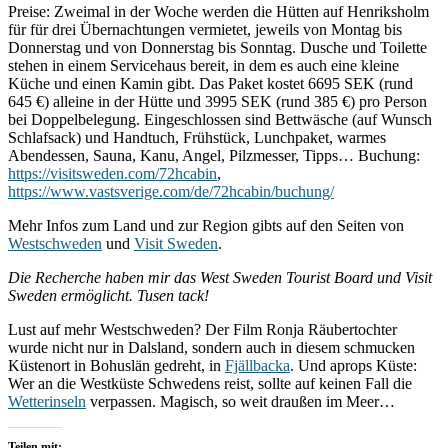
Preise: Zweimal in der Woche werden die Hütten auf Henriksholm
für für drei Übernachtungen vermietet, jeweils von Montag bis
Donnerstag und von Donnerstag bis Sonntag. Dusche und Toilette
stehen in einem Servicehaus bereit, in dem es auch eine kleine
Küche und einen Kamin gibt. Das Paket kostet 6695 SEK (rund
645 €) alleine in der Hütte und 3995 SEK (rund 385 €) pro Person
bei Doppelbelegung. Eingeschlossen sind Bettwäsche (auf Wunsch
Schlafsack) und Handtuch, Frühstück, Lunchpaket, warmes
Abendessen, Sauna, Kanu, Angel, Pilzmesser, Tipps… Buchung:
https://visitsweden.com/72hcabin
,
https://www.vastsverige.com/de/72hcabin/buchung/
Mehr Infos zum Land und zur Region gibts auf den Seiten von
Westschweden
und
Visit Sweden
.
Die Recherche haben mir das West Sweden Tourist Board und Visit
Sweden ermöglicht. Tusen tack!
Lust auf mehr Westschweden? Der Film Ronja Räubertochter
wurde nicht nur in Dalsland, sondern auch in diesem schmucken
Küstenort in Bohuslän gedreht, in
Fjällbacka
. Und aprops Küste:
Wer an die Westküste Schwedens reist, sollte auf keinen Fall die
Wetterinseln
verpassen. Magisch, so weit draußen im Meer…
Teilen mit: