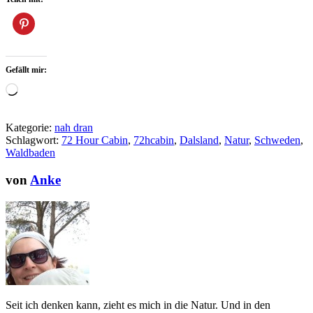
Gefällt mir:
Wird
geladen …
Kategorie:
nah dran
Schlagwort:
72 Hour Cabin
,
72hcabin
,
Dalsland
,
Natur
,
Schweden
,
Waldbaden
von
Anke
Seit ich denken kann, zieht es mich in die Natur. Und in den