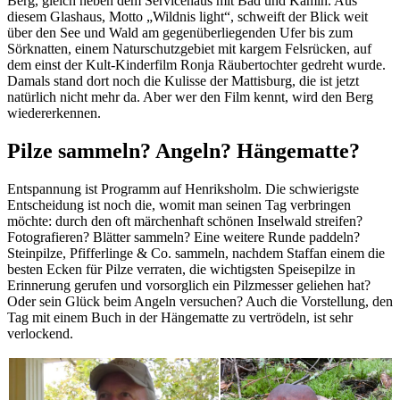
Berg, gleich neben dem Servicehaus mit Bad und Kamin. Aus
diesem Glashaus, Motto „Wildnis light“, schweift der Blick weit
über den See und Wald am gegenüberliegenden Ufer bis zum
Sörknatten, einem Naturschutzgebiet mit kargem Felsrücken, auf
dem einst der Kult-Kinderfilm Ronja Räubertochter gedreht wurde.
Damals stand dort noch die Kulisse der Mattisburg, die ist jetzt
natürlich nicht mehr da. Aber wer den Film kennt, wird den Berg
wiedererkennen.
Pilze sammeln? Angeln? Hängematte?
Entspannung ist Programm auf Henriksholm. Die schwierigste
Entscheidung ist noch die, womit man seinen Tag verbringen
möchte: durch den oft märchenhaft schönen Inselwald streifen?
Fotografieren? Blätter sammeln? Eine weitere Runde paddeln?
Steinpilze, Pfifferlinge & Co. sammeln, nachdem Staffan einem die
besten Ecken für Pilze verraten, die wichtigsten Speisepilze in
Erinnerung gerufen und vorsorglich ein Pilzmesser geliehen hat?
Oder sein Glück beim Angeln versuchen? Auch die Vorstellung, den
Tag mit einem Buch in der Hängematte zu vertrödeln, ist sehr
verlockend.