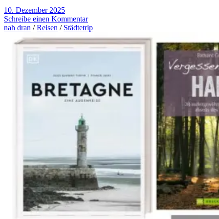
10. Dezember 2025
Schreibe einen Kommentar
nah dran
/
Reisen
/
Städtetrip