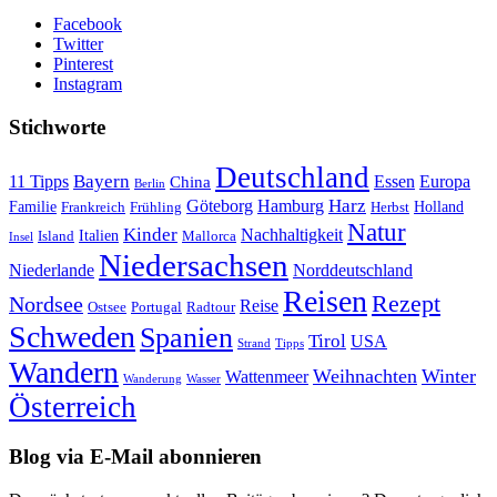
Facebook
Twitter
Pinterest
Instagram
Stichworte
Deutschland
Bayern
11 Tipps
Essen
Europa
China
Berlin
Harz
Göteborg
Hamburg
Familie
Frankreich
Frühling
Holland
Herbst
Natur
Kinder
Nachhaltigkeit
Island
Italien
Mallorca
Insel
Niedersachsen
Niederlande
Norddeutschland
Reisen
Rezept
Nordsee
Reise
Portugal
Ostsee
Radtour
Schweden
Spanien
Tirol
USA
Strand
Tipps
Wandern
Weihnachten
Winter
Wattenmeer
Wanderung
Wasser
Österreich
Blog via E-Mail abonnieren