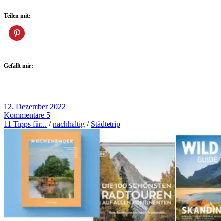
Teilen mit:
Gefällt mir:
12. Dezember 2022
Kommentare 5
11 Tipps für...
/
nachhaltig
/
Städtetrip