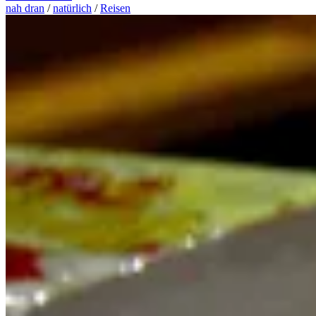
nah dran
/
natürlich
/
Reisen