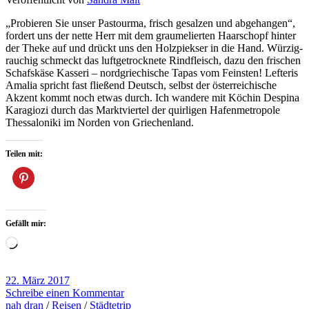
„Probieren Sie unser Pastourma, frisch gesalzen und abgehangen“,
fordert uns der nette Herr mit dem graumelierten Haarschopf hinter
der Theke auf und drückt uns den Holzpiekser in die Hand. Würzig-
rauchig schmeckt das luftgetrocknete Rindfleisch, dazu den frischen
Schafskäse Kasseri – nordgriechische Tapas vom Feinsten! Lefteris
Amalia spricht fast fließend Deutsch, selbst der österreichische
Akzent kommt noch etwas durch. Ich wandere mit Köchin Despina
Karagiozi durch das Marktviertel der quirligen Hafenmetropole
Thessaloniki im Norden von Griechenland.
Teilen mit:
Gefällt mir:
Wird
geladen …
22. März 2017
Schreibe einen Kommentar
nah dran
/
Reisen
/
Städtetrip