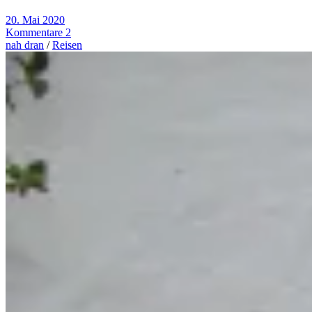
20. Mai 2020
Kommentare 2
nah dran
/
Reisen