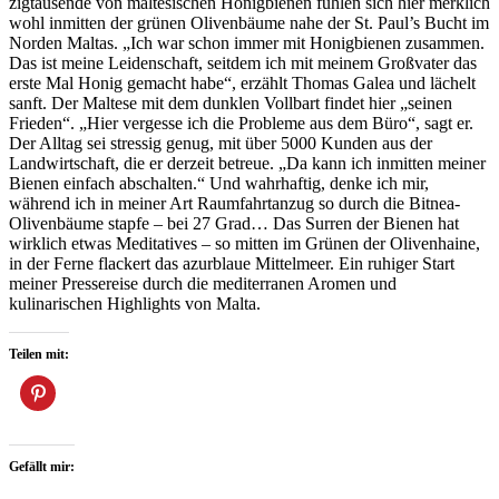
zigtausende von maltesischen Honigbienen fühlen sich hier merklich
wohl inmitten der grünen Olivenbäume nahe der St. Paul’s Bucht im
Norden Maltas. „Ich war schon immer mit Honigbienen zusammen.
Das ist meine Leidenschaft, seitdem ich mit meinem Großvater das
erste Mal Honig gemacht habe“, erzählt Thomas Galea und lächelt
sanft. Der Maltese mit dem dunklen Vollbart findet hier „seinen
Frieden“. „Hier vergesse ich die Probleme aus dem Büro“, sagt er.
Der Alltag sei stressig genug, mit über 5000 Kunden aus der
Landwirtschaft, die er derzeit betreue. „Da kann ich inmitten meiner
Bienen einfach abschalten.“ Und wahrhaftig, denke ich mir,
während ich in meiner Art Raumfahrtanzug so durch die Bitnea-
Olivenbäume stapfe – bei 27 Grad… Das Surren der Bienen hat
wirklich etwas Meditatives – so mitten im Grünen der Olivenhaine,
in der Ferne flackert das azurblaue Mittelmeer. Ein ruhiger Start
meiner Pressereise durch die mediterranen Aromen und
kulinarischen Highlights von Malta.
Teilen mit:
Gefällt mir: