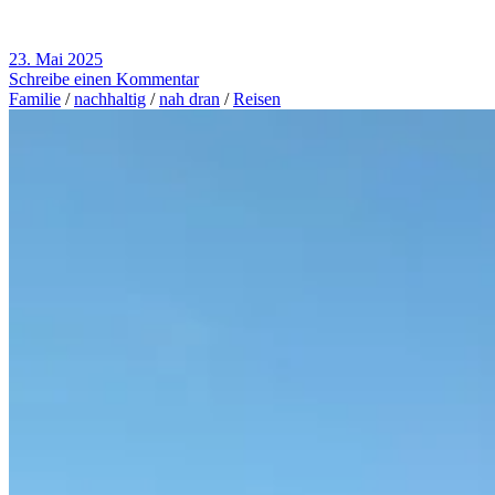
23. Mai 2025
Schreibe einen Kommentar
Familie
/
nachhaltig
/
nah dran
/
Reisen