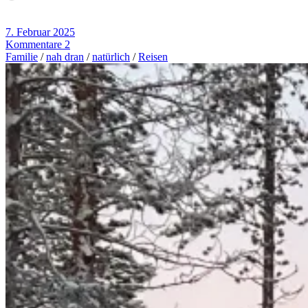
geladen …
7. Februar 2025
Kommentare 2
Familie
/
nah dran
/
natürlich
/
Reisen