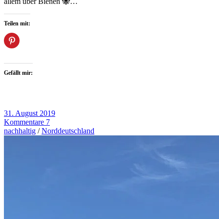
allem über Bienen 🐝…
Teilen mit:
Gefällt mir:
31. August 2019
Kommentare 7
nachhaltig
/
Norddeutschland